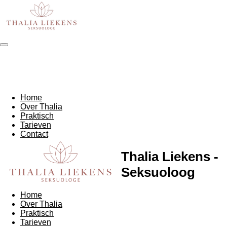
Ga
direct
naar
de
hoofdinhoud
Home
Over Thalia
Praktisch
Tarieven
Contact
Thalia Liekens -
Seksuoloog
Home
Over Thalia
Praktisch
Tarieven